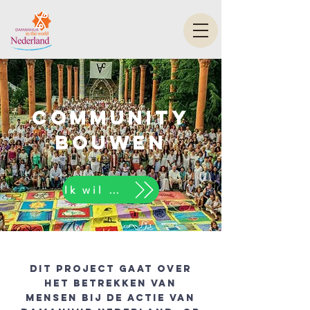
community
bouwen
Ik wil meedoen
Dit project gaat over
het betrekken van
mensen bij de actie van