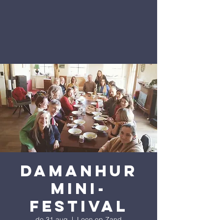
Damanhur
mini-
festival
do 31 aug
  |  
Loon op Zand